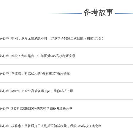
备考故事
考•心声 | 申刚：岁月无疆梦想不息，57岁学子的第二次启航（初试176分）
考•心声 | 徐松：专科起点，中年圆梦985高校考研实录
考•心声 | 李佳浩：初试状元的“务实主义”高分秘籍
•心声 | 5位“40+”企业高管备考Tips，助你成功上岸
•心声 | 3名初试成绩250+的男神学霸备考经验分享
考•心声 | 杨雅惠：从普通打工人到英语初试状元，我的985名校逆袭之路