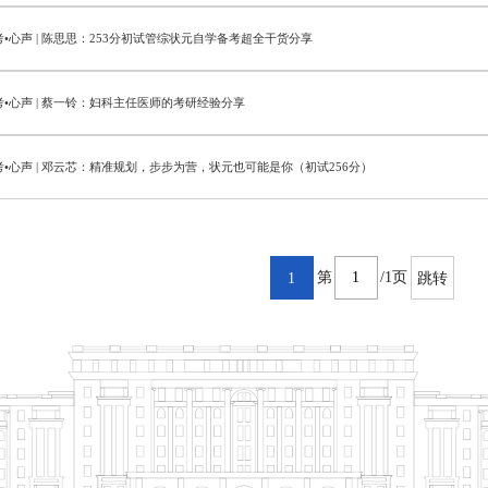
考•心声 | 陈思思：253分初试管综状元自学备考超全干货分享
考•心声 | 蔡一铃：妇科主任医师的考研经验分享
考•心声 | 邓云芯：精准规划，步步为营，状元也可能是你（初试256分）
第
/1页
1
跳转