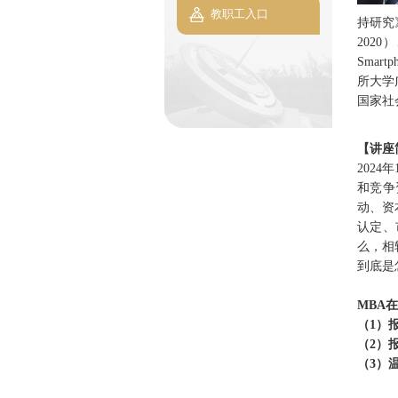
教职工入口
持研究
2020）
Smar
所大学
国家社
【讲座
202
和竞争
动、资
认定、
么，相
到底是
MBA
在
（1）
（2）
（3）