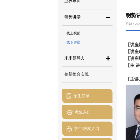
业界导师
明势讲
明势讲堂
日期：2024
线上视频
线下讲座
【讲座
【讲座
未来领导力
【讲座
【主 讲
创新整合实践
【主讲
招生简章
考生入口
学生/校友入口