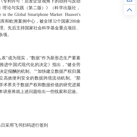
版《专利许可：后发企业视角下的劫持与反劫
理：理论与实践（第二版）》（科学出版社，
al Smartphone Market: Huawei's
佛案例库和欧洲案例中心，被全球32个国家200余
理。先后主持国家社会科学基金重点项目、
余项。
入表”成为现实，“数据”作为新形态生产要素
推进中国式现代化的决定》指出，“健全劳
决定报酬的机制。”“加快建立数据产权归属
立高效便利安全的数据跨境流动机制。”那
学术界关于数据产权和数据价值的研究进展
本讲座将就上述问题给出一些线索和启迪。
当日采用飞书扫码进行签到