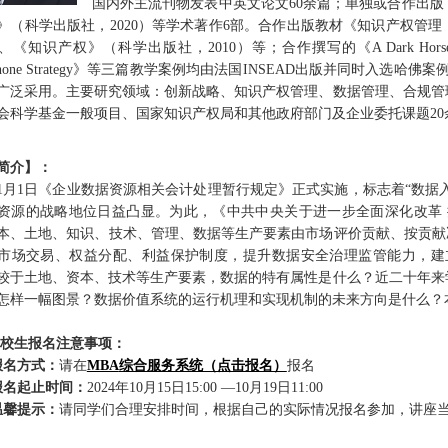
国内外主流刊物发表中英文论文60余篇；单独或合作出
》（科学出版社，2020）等学术著作6部。合作出版教材《知识产权管
、《知识产权》（科学出版社，2010）等；合作撰写的《A Dark Horse in the Glob
tphone Strategy》等三篇教学案例均由法国INSEAD出版并同时入选哈
广泛采用。主要研究领域：创新战略、知识产权管理、数据管理、合规管
会科学基金一般项目、国家知识产权局和其他政府部门及企业委托课题20
简介】：
4年1月1日《企业数据资源相关会计处理暂行规定》正式实施，标志着“数据
资源的战略地位日益凸显。为此，《中共中央关于进一步全面深化改革 
本、土地、知识、技术、管理、数据等生产要素由市场评价贡献、按贡献
市场交易、权益分配、利益保护制度，提升数据安全治理监管能力，建
较于土地、资本、技术等生产要素，数据的特有属性是什么？近二十年来
怎样一幅图景？数据价值系统的运行机理和实现机制的未来方向是什么？
校生报名注意事项：
报名方式：
请在
MBA
综合服务系统（点击报名）
报名
报名起止时间：
2024年10月15日15:00 —10月19日11:00
温馨提示：
请同学们合理安排时间，根据自己的实际情况报名参加，讲座