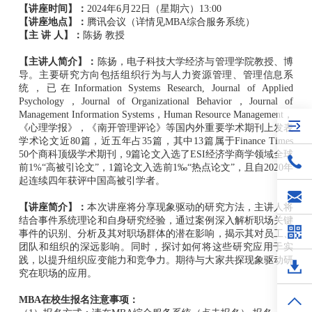
【
讲座时间
】：
2024年6月22日（星期六）13:00
【
讲座地点
】：
腾讯会议（详情见MBA综合服务系统）
【
主 讲 人
】：
陈扬 教授
【
主讲人简介
】：
陈扬，电子科技大学经济与管理学院教授、博
导。主要研究方向包括组织行为与人力资源管理、管理信息系
统，已在Information Systems Research, Journal of Applied
Psychology，Journal of Organizational Behavior，Journal of
Management Information Systems，Human Resource Management，
《心理学报》，《南开管理评论》等国内外重要学术期刊上发表
学术论文近80篇，近五年占35篇，其中13篇属于Finance Times
50个商科顶级学术期刊，9篇论文入选了ESI经济学商学领域全球
前1%“高被引论文”，1篇论文入选前1‰“热点论文”，且自2020年
起连续四年获评中国高被引学者。
【
讲座简介
】：
本次讲座将分享现象驱动的研究方法，主讲人将
结合事件系统理论和自身研究经验，通过案例深入解析职场关键
事件的识别、分析及其对职场群体的潜在影响，揭示其对员工、
团队和组织的深远影响。同时，探讨如何将这些研究应用于实
践，以提升组织应变能力和竞争力。期待与大家共探现象驱动研
究在职场的应用。
MBA
在校生报名注意事项：