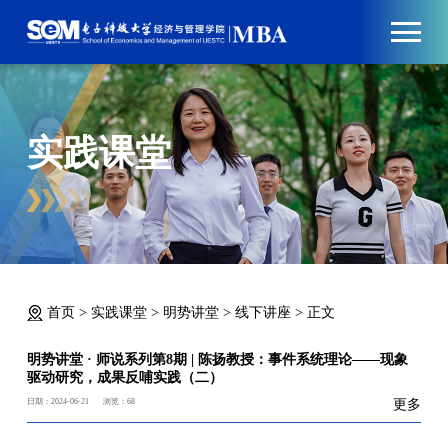
实践课堂
首页
>
实践课堂
>
明势讲堂
>
线下讲座
>
正文
明势讲堂 · 师说系列第8期 | 陈扬教授：事件系统理论——现象
驱动研究，成果反哺实践（二）
日期：2024-06-21
浏览：
68
更多